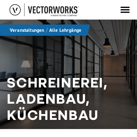
VECTORWORKS
DELTAPROJECT
BLUEBEAM REVU
EDUCATION
Veranstaltungen
/
Alle Lehrgänge
SCHREINEREI,
LADENBAU,
KÜCHENBAU