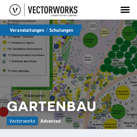
VECTORWORKS
DELTAPROJECT
BLUEBEAM REVU
EDUCATION
Veranstaltungen
/
Schulungen
GARTENBAU
Vectorworks
Advanced